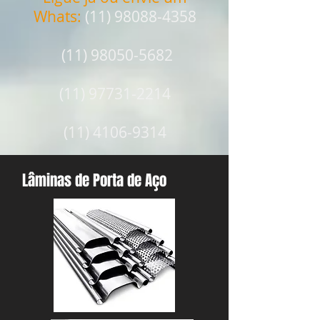
Whats:
(11) 98088-4358
(11) 98050-5682
(11) 97731-2214
(11) 4106-9314
Lâminas de Porta de Aço