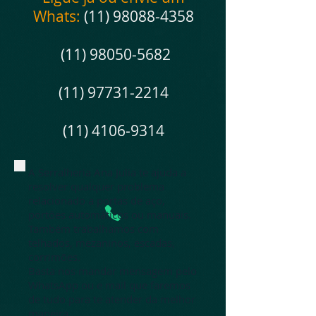
Whats:
(11) 98088-4358
(11) 98050-5682
(11) 97731-2214
(11) 4106-9314
A Serralheria Ana Julia te ajuda a
resolver qualquer problema
relacionado a portas de aço,
portões automáticos ou manuais.
Também trabalhamos com
telhados, mezaninos, escadas,
corrimões.
Basta nos mandar mensagem pelo
WhatsApp ou e mail que faremos
de tudo para te atender da melhor
maneira.