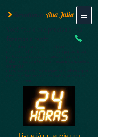
Ana Julia
Serralheria
Você fala o que precisa e nós
fazemos o resto
A Serralheria Ana Julia te ajuda a resolver
qualquer problema relacionado a portas de aço,
portões automáticos ou manuais. Também
trabalhamos com telhados, mezaninos, escadas,
corrimões.
Basta nos mandar mensagem pelo WhatsApp ou
e mail que faremos de tudo para te atender da
melhor maneira.
Ligue já ou envie um